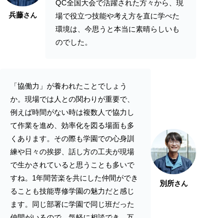
QC全国大会で活躍された方々から、現
兵藤
さん
場で役立つ技能や考え方を直に学べた
環境は、今思うと本当に素晴らしいも
のでした。
「協働力」が養われたことでしょう
か。現場では人との関わりが重要で、
例えば時間がない時は複数人で協力し
て作業を進め、効率化を図る場面も多
くあります。その際も学園での心身訓
練や日々の挨拶、話し方の工夫が現場
で生かされていると思うことも多いで
すね。1年間苦楽を共にした仲間ができ
別所
さん
ることも技能専修学園の魅力だと感じ
ます。同じ部署に学園で同じ班だった
仲間がいるので、気軽に相談でき、互