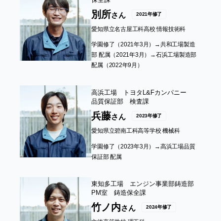
別所
さん
2021年修了
愛知県立名古屋工科高校 情報技術科
学園修了（2021年3月）→共和工場製造
部 配属（2021年3月）→石浜工場製造部
配属（2022年9月）
高浜工場 トヨタL&Fカンパニー
品質保証部 検査課
兵藤
さん
2023年修了
愛知県立碧南工科高等学校 機械科
学園修了（2023年3月）→高浜工場品質
保証部 配属
東知多工場 エンジン事業部鋳造部
PM室
鋳造保全課
竹ノ内
さん
2024年修了