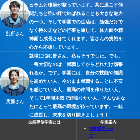
ュラムと環境が整っています。共に過ごす仲
間たちと強い絆で結ばれることも大きな魅力
の一つ。そして学園での生活は、勉強だけで
なく持久走などの行事を通して、体力面や精
別所
さん
神面も成長させてくれます。皆さんの挑戦を
心から応援しています。
就職に悩む皆さん、私もそうでした。でも、
一番大切なのは「就職してからどれだけ頑張
れるか」です。学園には、自分の技能や知識
を高めたい人、今のまま就職することに不安
を感じている人、最高の仲間を作りたい人、
そして1年間本気で頑張りたい人、そんなあな
兵藤
さん
たにとって最高の環境が待っています。一緒
に成長し、未来を切り開きましょう！
技能専修学園とは
学園案内
学園案内トッ
プ