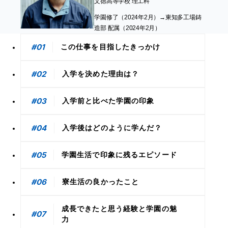
文徳高等学校 理工科
学園修了（2024年2月）→東知多工場鋳
造部 配属（2024年2月）
#01
この仕事を目指したきっかけ
#02
入学を決めた理由は？
#03
入学前と比べた学園の印象
#04
入学後はどのように学んだ？
#05
学園生活で印象に残るエピソード
#06
寮生活の良かったこと
成長できたと思う経験と学園の魅
#07
力