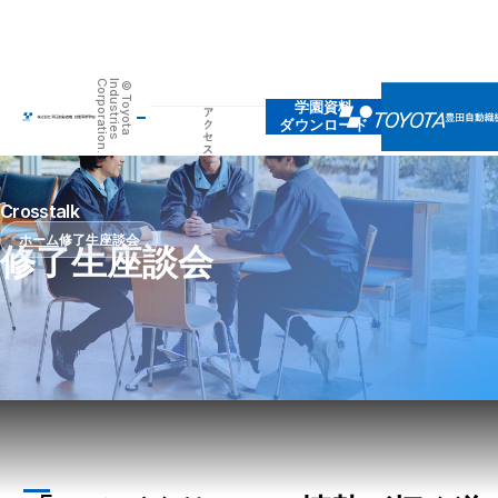
.
©
T
o
y
o
t
a
I
n
d
u
s
t
r
i
e
s
C
o
r
p
o
r
a
t
i
o
n
学園資料
ダウンロード
Crosstalk
ホーム
修了生座談会
修了生座談会