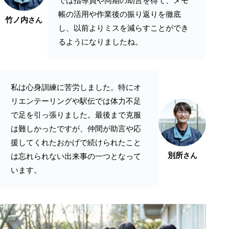
では指導員や同期の助言を得て、メモ
帳の活用や作業後の振り返りを徹底
竹ノ内
さん
し、以前よりミスを減らすことができ
るようになりましたね。
私は心身訓練に苦労しました。特にオ
リエンテーリングや駅伝では体力不足
で足を引っ張りました。最後まで克服
は難しかったですが、仲間が助言や応
援してくれたおかげで続けられたこと
別所
さん
は忘れられない出来事の一つとなって
います。