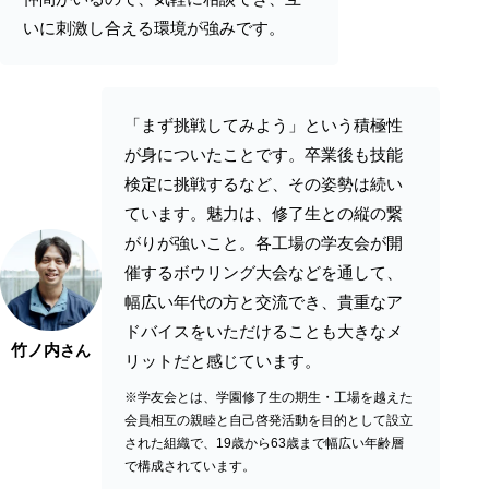
いに刺激し合える環境が強みです。
「まず挑戦してみよう」という積極性
が身についたことです。卒業後も技能
検定に挑戦するなど、その姿勢は続い
ています。魅力は、修了生との縦の繋
がりが強いこと。各工場の学友会が開
催するボウリング大会などを通して、
幅広い年代の方と交流でき、貴重なア
ドバイスをいただけることも大きなメ
竹ノ内
さん
リットだと感じています。
※学友会とは、学園修了生の期生・工場を越えた
会員相互の親睦と自己啓発活動を目的として設立
された組織で、19歳から63歳まで幅広い年齢層
で構成されています。